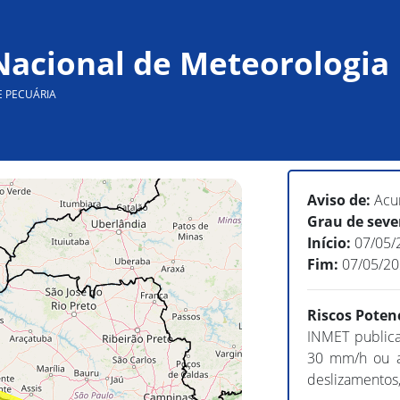
 Nacional de Meteorologia
E PECUÁRIA
Aviso de:
Acu
Grau de seve
Início:
07/05/
Fim:
07/05/2
Riscos Potenc
INMET publica
30 mm/h ou a
deslizamentos,