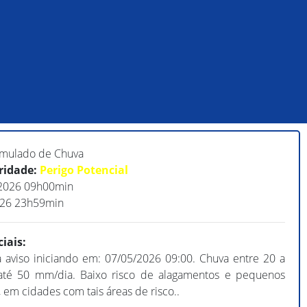
mulado de Chuva
ridade:
Perigo Potencial
2026
09
h
00
min
026
23
h
59
min
iais:
 aviso iniciando em:
07/05/2026
09:00
.
Chuva entre 20 a
té 50 mm/dia. Baixo risco de alagamentos e pequenos
 em cidades com tais áreas de risco..