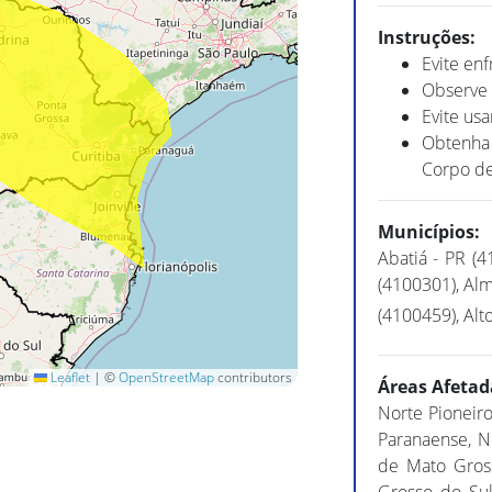
Instruções:
Evite en
Observe 
Evite usa
Obtenha 
Corpo de
Municípios:
Abatiá - PR (4
(4100301), Alm
(4100459), Alto
Leaflet
|
©
OpenStreetMap
contributors
Áreas Afetad
Norte Pioneiro
Paranaense, N
de Mato Gross